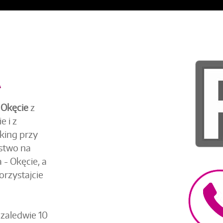
A
 Okęcie
z
 i z
king przy
ństwo na
 - Okęcie, a
orzystajcie
 zaledwie 10