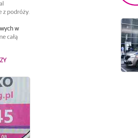
al
 z podróży.
owych w
pne całą
RZY