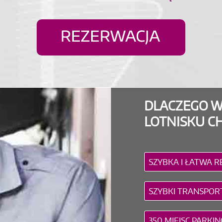
DLACZEGO W
LOTNISKU CH
SZYBKA I ŁATWA 
SZYBKI TRANSPOR
350 MIEJSC PARK