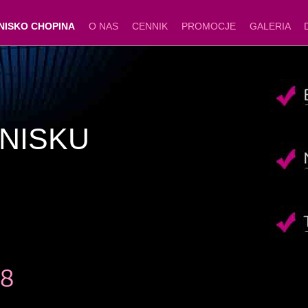
NISKO CHOPINA
O NAS
CENNIK
PROMOCJE
GALERIA
TNISKU
08